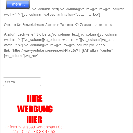
[/vc_column_text][/vc_column][/vc_row][vc_row][vc_column
width=“1/4″][vc_column_text css_animation=“bottom-to-top“]
Orte, die Straßenverkehrsamt Aachen in Würselen, Kfz-Zulassung zuständig ist:
Alsdorf
,
Eschweiler
,
Stolberg
,[/vc_column_text][/vc_column][vc_column
width=“1/4″][/vc_column][vc_column width=“1/4″][/vc_column][vc_column
width=“1/4″][/vc_column][/vc_row][vc_row][vc_column][vc_video
link=“https://www.youtube.com/embed/KiaE6WT_jkM“ align=“center“]
[/vc_column][/vc_row]
Search