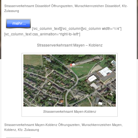
Strassenverkehrsamt Düsseldorf Öffnungszeiten, Wunschkennzeichen Düsseldorf, Kfz-
Zulassung
[/vc_column_text][/vc_column][vc_column width=“1/4″]
[vc_column_text css_animation=“right-to-left“]
Strassenverkehrsamt Mayen – Koblenz
Strassenverkehrsamt Mayen-Koblenz
Strassenverkehrsamt Mayen-Koblenz Öffnungszeiten, Wunschkennzeichen Mayen,
Koblenz, Kfz- Zulassung