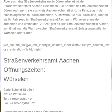
Aber auch das Straßenverkehrsamt in Düren arbeitet mit dem
Straßenverkehrsamt Aachen zusammen. Sie Können im Straßenverkehrsamt
Düren auch wenn sie aus Kreis Aachen wohnhaft sind, ihr Fahrzeug in der
Zulassungsstelle in Düren anmelden. Auch wenn Sie aus Düren sind, können
sie Ihr Fahrzeug im Straßenverkehrsamt Aachen in Würselen anmelden,
abmelden und ummelden. Zur Zeit gibt es kein Straßenverkehrsamt in Alsdorf,
somit hat man die Wahl zwischen Straßenverkehrsamt (Zulassungsstelle) in
Würselen oder Düren.
Straßenverkehrsamt Alsdorf, Kfz- Zulassungstelle Alsdorf
[/vc_column_text][vc_row_inner][vc_column_inner width=“1/2″][vc_column_text
css_animation=“left-to-right“]
Straßenverkehrsamt Aachen
Öffnungszeiten:
Würselen
Carlo-Schmid-Straße 4
52146 Würselen
Tel.: +49(2405)697 0
Fax: +49(2405)697 170
Straßenverkehrsamt Aachen Öffnungszeiten: