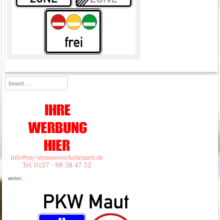
Umweltzone
Search
weiter...