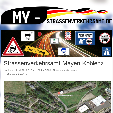
Strassenverkehrsamt-Mayen-Koblenz
Published
April 29, 2016
at
1024 × 576
in
Strassenverkehrsamt
← Previous
Next →